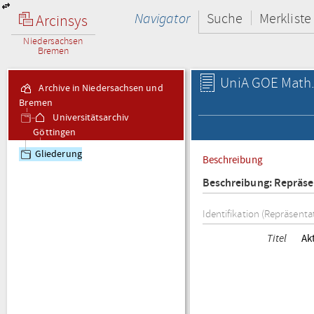
Navigator
Suche
Merkliste
Arcinsys
Niedersachsen
Bremen
UniA GOE Math.-
Archive in Niedersachsen und
Bremen
Universitätsarchiv
Göttingen
Math.-Nat. Pers.
Gliederung
Beschreibung
Mathematisch-
Naturwissenschaftliche
Beschreibung: Repräse
Personalakten
Identifikation (Repräsenta
Titel
Ak