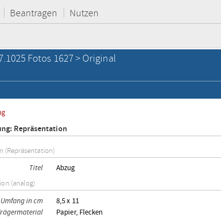
Beantragen
Nutzen
7.1025 Fotos 1627 > Original
ng
ung: Repräsentation
on (Repräsentation)
Titel
Abzug
ion (analog)
Umfang in cm
8,5 x 11
Trägermaterial
Papier, Flecken