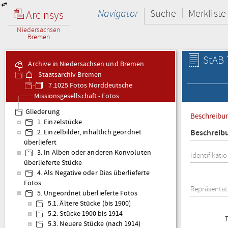
Navigator
Suche
Merkliste
Arcinsys
Niedersachsen
Bremen
StAB 
Archive in Niedersachsen und Bremen
Staatsarchiv Bremen
7.1025 Fotos Norddeutsche
Missionsgesellschaft - Fotos
Gliederung
Beschreibu
1. Einzelstücke
Beschreib
2. Einzelbilder, inhaltlich geordnet
überliefert
3. In Alben oder anderen Konvoluten
Identifikati
überlieferte Stücke
4. Als Negative oder Dias überlieferte
Fotos
Repräsentat
5. Ungeordnet überlieferte Fotos
5.1. Ältere Stücke (bis 1900)
5.2. Stücke 1900 bis 1914
5.3. Neuere Stücke (nach 1914)