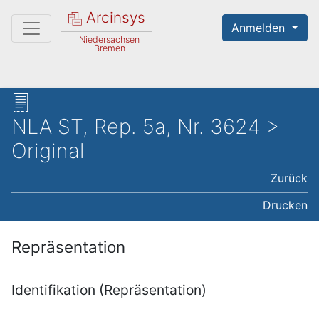
Arcinsys
Anmelden
Niedersachsen
Bremen
NLA ST, Rep. 5a, Nr. 3624 >
Original
Zurück
Drucken
Repräsentation
Identifikation (Repräsentation)