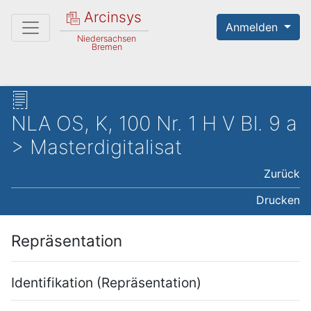
Arcinsys
Anmelden
Niedersachsen
Bremen
NLA OS, K, 100 Nr. 1 H V Bl. 9 a
> Masterdigitalisat
Zurück
Drucken
Repräsentation
Identifikation (Repräsentation)