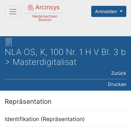
Arcinsys
Anmelden
Niedersachsen
Bremen
NLA OS, K, 100 Nr. 1 H V Bl. 3 b
> Masterdigitalisat
Zurück
Drucken
Repräsentation
Identifikation (Repräsentation)