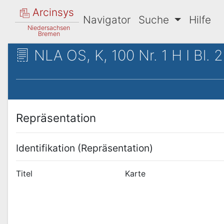
Arcinsys
Navigator
Suche
Hilfe
Niedersachsen
Bremen
NLA OS, K, 100 Nr. 1 H I Bl. 2
Repräsentation
Identifikation (Repräsentation)
Titel
Karte