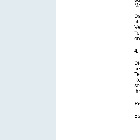
Ma
Da
bl
Ve
Te
oh
4.
Di
be
Te
Re
so
ih
Re
Es