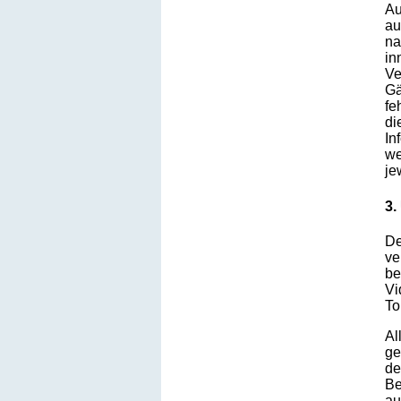
Au
au
na
in
Ve
Gä
fe
di
In
we
je
3.
De
ve
be
Vi
To
Al
ge
de
Be
au