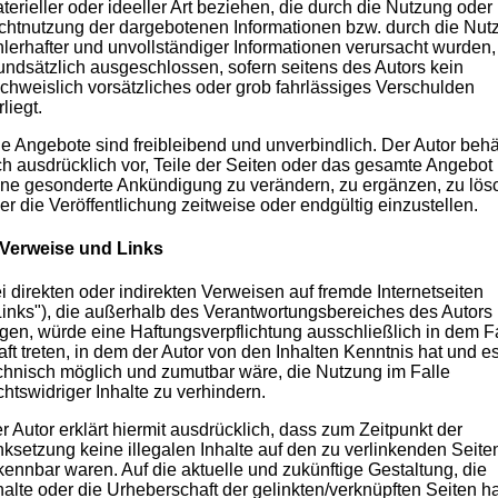
terieller oder ideeller Art beziehen, die durch die Nutzung oder
chtnutzung der dargebotenen Informationen bzw. durch die Nut
hlerhafter und unvollständiger Informationen verursacht wurden,
undsätzlich ausgeschlossen, sofern seitens des Autors kein
chweislich vorsätzliches oder grob fahrlässiges Verschulden
rliegt.
le Angebote sind freibleibend und unverbindlich. Der Autor behä
ch ausdrücklich vor, Teile der Seiten oder das gesamte Angebot
ne gesonderte Ankündigung zu verändern, zu ergänzen, zu lös
er die Veröffentlichung zeitweise oder endgültig einzustellen.
 Verweise und Links
i direkten oder indirekten Verweisen auf fremde Internetseiten
Links"), die außerhalb des Verantwortungsbereiches des Autors
egen, würde eine Haftungsverpflichtung ausschließlich in dem Fa
aft treten, in dem der Autor von den Inhalten Kenntnis hat und e
chnisch möglich und zumutbar wäre, die Nutzung im Falle
chtswidriger Inhalte zu verhindern.
r Autor erklärt hiermit ausdrücklich, dass zum Zeitpunkt der
nksetzung keine illegalen Inhalte auf den zu verlinkenden Seite
kennbar waren. Auf die aktuelle und zukünftige Gestaltung, die
halte oder die Urheberschaft der gelinkten/verknüpften Seiten ha