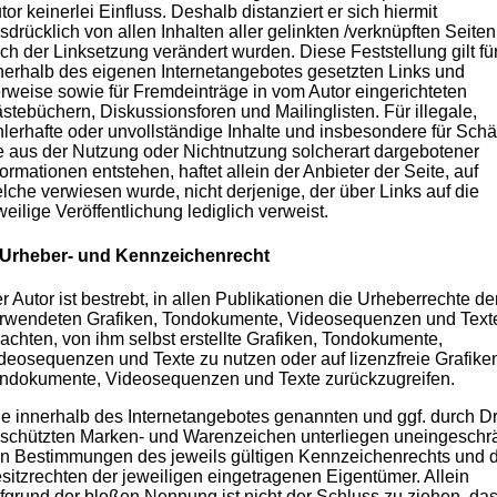
tor keinerlei Einfluss. Deshalb distanziert er sich hiermit
sdrücklich von allen Inhalten aller gelinkten /verknüpften Seiten
ch der Linksetzung verändert wurden. Diese Feststellung gilt für
nerhalb des eigenen Internetangebotes gesetzten Links und
rweise sowie für Fremdeinträge in vom Autor eingerichteten
stebüchern, Diskussionsforen und Mailinglisten. Für illegale,
hlerhafte oder unvollständige Inhalte und insbesondere für Sch
e aus der Nutzung oder Nichtnutzung solcherart dargebotener
formationen entstehen, haftet allein der Anbieter der Seite, auf
lche verwiesen wurde, nicht derjenige, der über Links auf die
weilige Veröffentlichung lediglich verweist.
 Urheber- und Kennzeichenrecht
r Autor ist bestrebt, in allen Publikationen die Urheberrechte de
rwendeten Grafiken, Tondokumente, Videosequenzen und Text
achten, von ihm selbst erstellte Grafiken, Tondokumente,
deosequenzen und Texte zu nutzen oder auf lizenzfreie Grafike
ndokumente, Videosequenzen und Texte zurückzugreifen.
le innerhalb des Internetangebotes genannten und ggf. durch Dr
schützten Marken- und Warenzeichen unterliegen uneingeschr
n Bestimmungen des jeweils gültigen Kennzeichenrechts und 
sitzrechten der jeweiligen eingetragenen Eigentümer. Allein
fgrund der bloßen Nennung ist nicht der Schluss zu ziehen, da