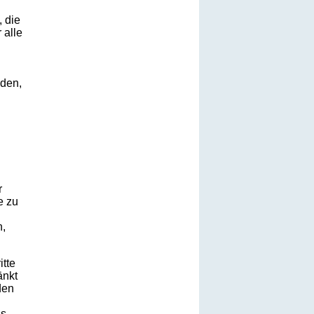
, die
 alle
äden,
r
e zu
n,
itte
änkt
den
ss