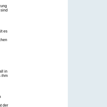
zung
 sind
lt es
chen
ll in
s ihm
n
t der