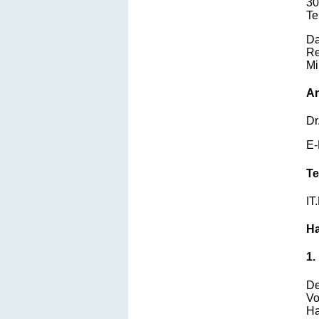
30
Te
Da
Re
Mi
An
Dr
E-
Te
IT
Ha
1.
De
Vo
Ha