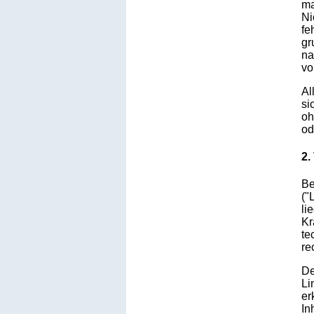
ma
Ni
fe
gr
na
vo
Al
si
oh
od
2.
Be
("
li
Kr
te
re
De
Li
er
In