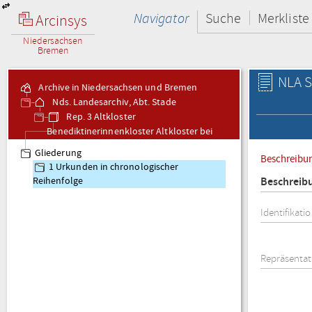
Navigator
Suche
Merkliste
Arcinsys
Niedersachsen
Bremen
NLA S
Archive in Niedersachsen und Bremen
Nds. Landesarchiv, Abt. Stade
Rep. 3 Altkloster
Benediktinerinnenkloster Altkloster bei
Buxtehude - Urkunden
Gliederung
Beschreibu
1 Urkunden in chronologischer
Beschreib
Reihenfolge
Identifikati
Repräsentat