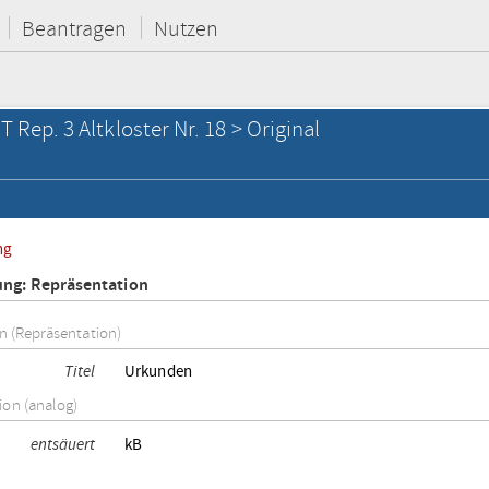
Beantragen
Nutzen
T Rep. 3 Altkloster Nr. 18 > Original
ng
ung: Repräsentation
on (Repräsentation)
Titel
Urkunden
ion (analog)
entsäuert
kB