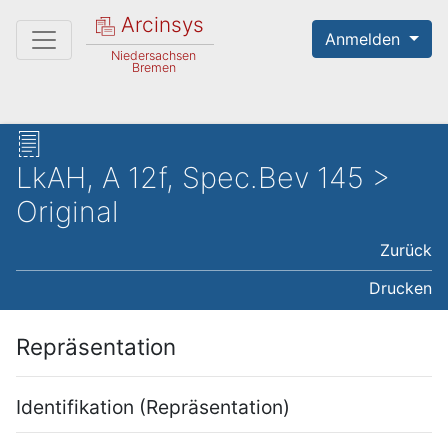
Arcinsys
Anmelden
Niedersachsen
Bremen
LkAH, A 12f, Spec.Bev 145 >
Original
Zurück
Drucken
Repräsentation
Identifikation (Repräsentation)