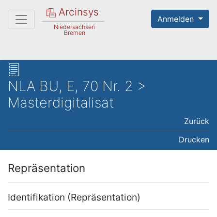
Arcinsys
Anmelden
Niedersachsen
Bremen
NLA BU, E, 70 Nr. 2 >
Masterdigitalisat
Zurück
Drucken
Repräsentation
Identifikation (Repräsentation)