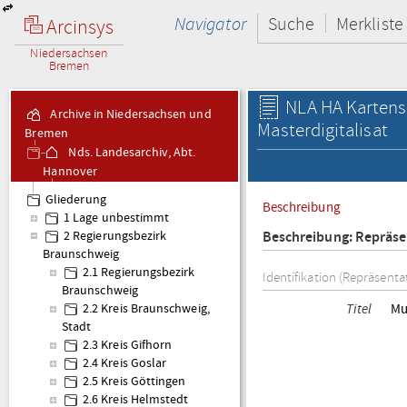
Navigator
Suche
Merkliste
Arcinsys
Niedersachsen
Bremen
NLA HA Kartens
Archive in Niedersachsen und
Masterdigitalisat
Bremen
Nds. Landesarchiv, Abt.
Hannover
Kartensammlung Karten
Gliederung
Beschreibung
- Altbestand
1 Lage unbestimmt
Beschreibung: Repräse
2 Regierungsbezirk
Braunschweig
2.1 Regierungsbezirk
Identifikation (Repräsenta
Braunschweig
Titel
Mu
2.2 Kreis Braunschweig,
Stadt
2.3 Kreis Gifhorn
2.4 Kreis Goslar
2.5 Kreis Göttingen
2.6 Kreis Helmstedt