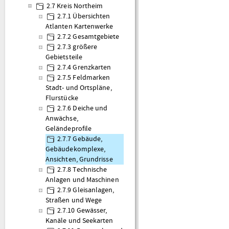
2.7 Kreis Northeim
2.7.1 Übersichten
Atlanten Kartenwerke
2.7.2 Gesamtgebiete
2.7.3 größere
Gebietsteile
2.7.4 Grenzkarten
2.7.5 Feldmarken
Stadt- und Ortspläne,
Flurstücke
2.7.6 Deiche und
Anwächse,
Geländeprofile
2.7.7 Gebäude,
Gebäudekomplexe,
Ansichten, Grundrisse
2.7.8 Technische
Anlagen und Maschinen
2.7.9 Gleisanlagen,
Straßen und Wege
2.7.10 Gewässer,
Kanäle und Seekarten