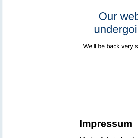
Our webs
undergoi
We'll be back very 
Impressum