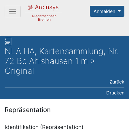
Arcinsys
Anmelden
Niedersachsen
Bremen
NLA HA, Kartensammlung, Nr.
72 Bc Ahlshausen 1 m >
Original
Zurück
Drucken
Repräsentation
Identifikation (Repräsentation)