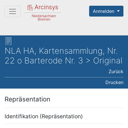
Arcinsys
Anmelden
Niedersachsen
Bremen
NLA HA, Kartensammlung, Nr.
22 o Barterode Nr. 3 > Original
Zurück
Drucken
Repräsentation
Identifikation (Repräsentation)