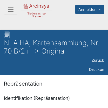
Arcinsys
Anmelden
Niedersachsen
Bremen
NLA HA, Kartensammlung, Nr.
70 B/2 m > Original
Zurück
Drucken
Repräsentation
Identifikation (Repräsentation)