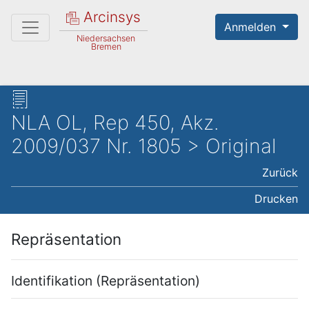
Arcinsys
Anmelden
Niedersachsen
Bremen
NLA OL, Rep 450, Akz.
2009/037 Nr. 1805 > Original
Zurück
Drucken
Repräsentation
Identifikation (Repräsentation)