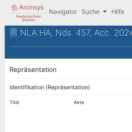
Arcinsys
Navigator
Suche
Hilfe
Niedersachsen
Bremen
NLA HA, Nds. 457, Acc. 2024
Repräsentation
Identifikation (Repräsentation)
Titel
Akte