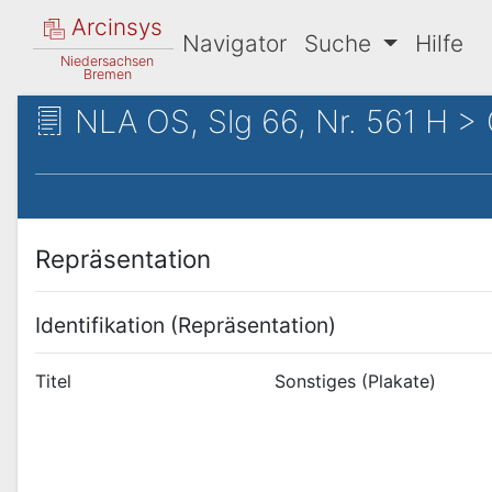
Arcinsys
Navigator
Suche
Hilfe
Niedersachsen
Bremen
NLA OS, Slg 66, Nr. 561 H > 
Repräsentation
Identifikation (Repräsentation)
Titel
Sonstiges (Plakate)