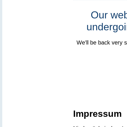
Our webs
undergoi
We'll be back very 
Impressum