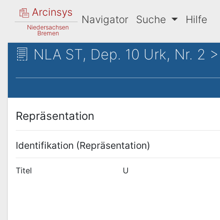
Arcinsys
Navigator
Suche
Hilfe
Niedersachsen
Bremen
NLA ST, Dep. 10 Urk, Nr. 2 >
Repräsentation
Identifikation (Repräsentation)
Titel
U