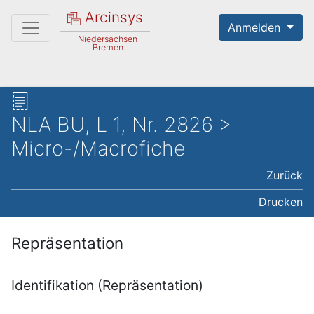
Arcinsys
Anmelden
Niedersachsen
Bremen
NLA BU, L 1, Nr. 2826 >
Micro-/Macrofiche
Zurück
Drucken
Repräsentation
Identifikation (Repräsentation)