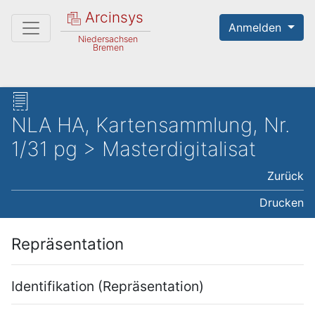
Arcinsys
Anmelden
Niedersachsen
Bremen
NLA HA, Kartensammlung, Nr.
1/31 pg > Masterdigitalisat
Zurück
Drucken
Repräsentation
Identifikation (Repräsentation)