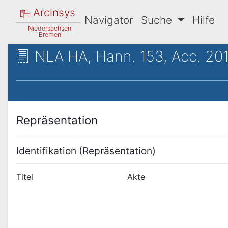
Arcinsys
Navigator
Suche
Hilfe
Niedersachsen
Bremen
NLA HA, Hann. 153, Acc. 201
Repräsentation
Identifikation (Repräsentation)
Titel
Akte