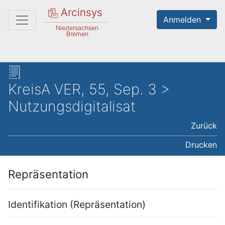
Arcinsys
Anmelden
Niedersachsen
Bremen
KreisA VER, 55, Sep. 3 >
Nutzungsdigitalisat
Zurück
Drucken
Repräsentation
Identifikation (Repräsentation)