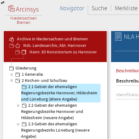
Navigator
Suche
Merkliste
Arcinsys
Niedersachsen
Bremen
NLA H
Archive in Niedersachsen und Bremen
Nds. Landesarchiv, Abt. Hannover
Hann. 83 Konsistorium zu Hannover
Gliederung
Beschreibu
1 Generalia
Beschreib
2 Kirchen- und Schulbau
2.1 Gebiet der ehemaligen
Regierungsbezirke Hannover, Hildesheim
Identifikati
und Lüneburg (ältere Angabe)
2.2 Gebiet der ehemaligen
Regierungsbezirke Hannover und
Hildesheim (neuere Angabe)
2.3 Gebiet des ehemaligen
Regierungsbezirks Lüneburg (neuere
Angabe)