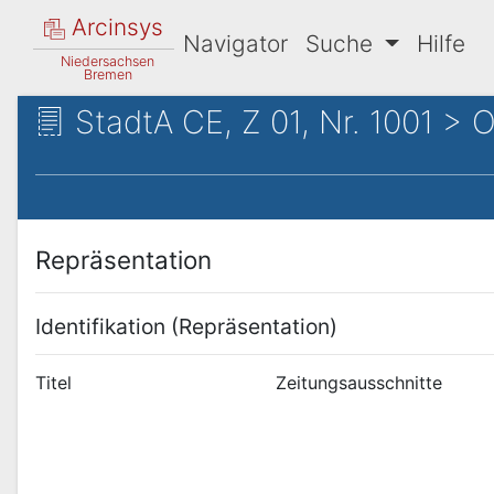
Arcinsys
Navigator
Suche
Hilfe
Niedersachsen
Bremen
StadtA CE, Z 01, Nr. 1001 > O
Repräsentation
Identifikation (Repräsentation)
Titel
Zeitungsausschnitte