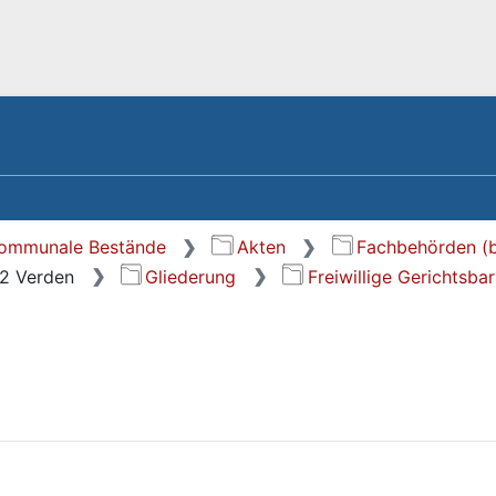
kommunale Bestände
Akten
Fachbehörden (b
72 Verden
Gliederung
Freiwillige Gerichtsbar