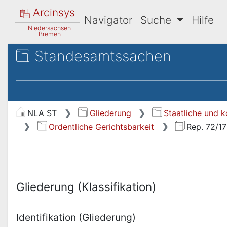
Arcinsys
Navigator
Suche
Hilfe
Niedersachsen
Bremen
Standesamtssachen
NLA ST
Gliederung
Staatliche und 
Ordentliche Gerichtsbarkeit
Rep. 72/1
Gliederung (Klassifikation)
Identifikation (Gliederung)