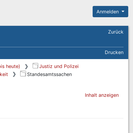
Anmelden
Zurück
Drucken
is heute)
Justiz und Polizei
keit
Standesamtssachen
Inhalt anzeigen