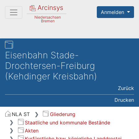
Arcinsys
Anmelden
Niedersachsen
Bremen
Eisenbahn Stade-
Drochtersen-Freiburg
(Kehdinger Kreisbahn)
Zurück
Drucken
NLA ST
Gliederung
Staatliche und kommunale Bestände
Akten
Kurfürstliche bzw. königliche Landdrostei,