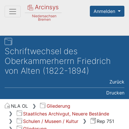
Arcinsys
Anmelden
Niedersachsen
Bremen
Schriftwechsel des
Oberkammerherrn Friedrich
von Alten (1822-1894)
Zurück
Drucken
NLA OL
Gliederung
Staatliches Archivgut, Neuere Bestände
Schulen / Museen / Kultur
Rep 751
Gliederung