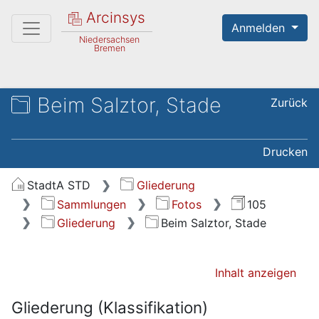
Arcinsys
Anmelden
Niedersachsen
Bremen
Beim Salztor, Stade
Zurück
Drucken
StadtA STD
Gliederung
Sammlungen
Fotos
105
Gliederung
Beim Salztor, Stade
Inhalt anzeigen
Gliederung (Klassifikation)