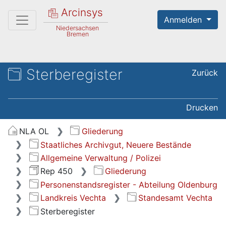
Arcinsys
Anmelden
Niedersachsen
Bremen
Sterberegister
Zurück
Drucken
NLA OL
Gliederung
Staatliches Archivgut, Neuere Bestände
Allgemeine Verwaltung / Polizei
Rep 450
Gliederung
Personenstandsregister - Abteilung Oldenburg
Landkreis Vechta
Standesamt Vechta
Sterberegister