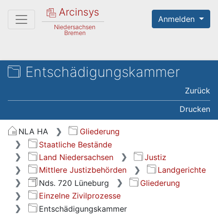
Arcinsys
Anmelden
Niedersachsen
Bremen
Entschädigungskammer
Zurück
Drucken
NLA HA
Gliederung
Staatliche Bestände
Land Niedersachsen
Justiz
Mittlere Justizbehörden
Landgerichte
Nds. 720 Lüneburg
Gliederung
Einzelne Zivilprozesse
Entschädigungskammer