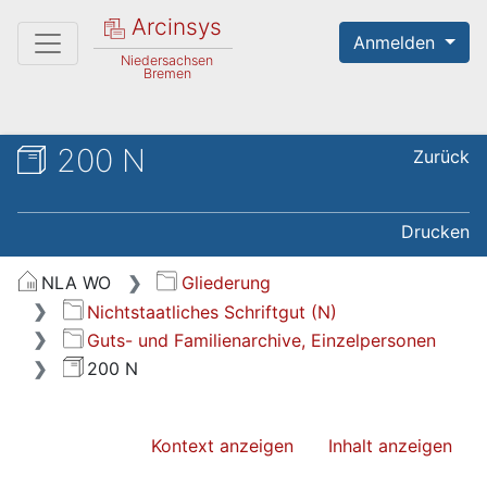
Arcinsys
Anmelden
Niedersachsen
Bremen
200 N
Zurück
Drucken
NLA WO
Gliederung
Nichtstaatliches Schriftgut (N)
Guts- und Familienarchive, Einzelpersonen
200 N
Kontext anzeigen
Inhalt anzeigen