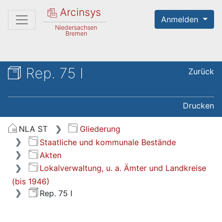
Arcinsys
Anmelden
Niedersachsen
Bremen
Rep. 75 I
Zurück
Drucken
NLA ST
Gliederung
Staatliche und kommunale Bestände
Akten
Lokalverwaltung, u. a. Ämter und Landkreise
(bis 1946)
Rep. 75 I