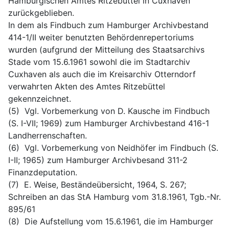
Hamburgischen Amtes Ritzebüttel in Cuxhaven" 
zurückgeblieben.
In dem als Findbuch zum Hamburger Archivbestand 
414-1/II weiter benutzten Behördenrepertoriums 
wurden (aufgrund der Mitteilung des Staatsarchivs 
Stade vom 15.6.1961 sowohl die im Stadtarchiv 
Cuxhaven als auch die im Kreisarchiv Otterndorf 
verwahrten Akten des Amtes Ritzebüttel 
gekennzeichnet.
(5)  Vgl. Vorbemerkung von D. Kausche im Findbuch 
(S. I-VII; 1969) zum Hamburger Archivbestand 416-1 
Landherrenschaften.
(6)  Vgl. Vorbemerkung von Neidhöfer im Findbuch (S. 
I-II; 1965) zum Hamburger Archivbesand 311-2 
Finanzdeputation.
(7)  E. Weise, Beständeübersicht, 1964, S. 267; 
Schreiben an das StA Hamburg vom 31.8.1961, Tgb.-Nr. 
895/61
(8)  Die Aufstellung vom 15.6.1961, die im Hamburger 