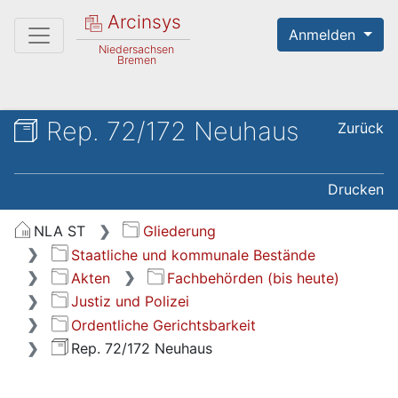
Arcinsys
Anmelden
Niedersachsen
Bremen
Rep. 72/172 Neuhaus
Zurück
Drucken
NLA ST
Gliederung
Staatliche und kommunale Bestände
Akten
Fachbehörden (bis heute)
Justiz und Polizei
Ordentliche Gerichtsbarkeit
Rep. 72/172 Neuhaus