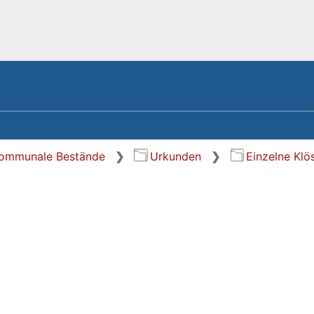
kommunale Bestände
Urkunden
Einzelne Klös