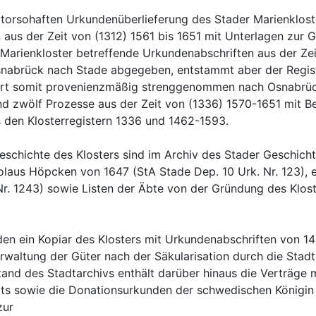
orsohaften Urkundenüberlieferung des Stader Marienkloste
 aus der Zeit von (1312) 1561 bis 1651 mit Unterlagen zur 
 Marienkloster betreffende Urkundenabschriften aus der Ze
nabrück nach Stade abgegeben, entstammt aber der Registr
t somit provenienzmäßig strenggenommen nach Osnabrück.
 zwölf Prozesse aus der Zeit von (1336) 1570-1651 mit Betei
s den Klosterregistern 1336 und 1462-1593.
eschichte des Klosters sind im Archiv des Stader Geschichts-
laus Höpcken von 1647 (StA Stade Dep. 10 Urk. Nr. 123), e
r. 1243) sowie Listen der Äbte von der Gründung des Klost
en ein Kopiar des Klosters mit Urkundenabschriften von 14
erwaltung der Güter nach der Säkularisation durch die Stadt
nd des Stadtarchivs enthält darüber hinaus die Verträge mi
ts sowie die Donationsurkunden der schwedischen Königin Ch
zur