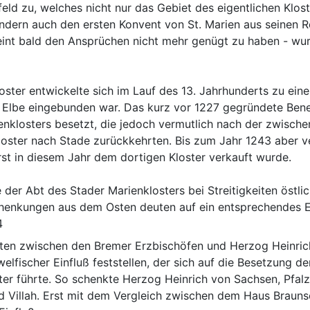
feld zu, welches nicht nur das Gebiet des eigentlichen Klo
ondern auch den ersten Konvent von St. Marien aus seinen Re
eint bald den Ansprüchen nicht mehr genügt zu haben - wu
ster entwickelte sich im Lauf des 13. Jahrhunderts zu einer 
 Elbe eingebunden war. Das kurz vor 1227 gegründete Bene
nklosters besetzt, die jedoch vermutlich nach der zwis
loster nach Stade zurückkehrten. Bis zum Jahr 1243 aber v
erst in diesem Jahr dem dortigen Kloster verkauft wurde.
der Abt des Stader Marienklosters bei Streitigkeiten östlic
chenkungen aus dem Osten deuten auf ein entsprechendes E
4
iten zwischen den Bremer Erzbischöfen und Herzog Heinrich
welfischer Einfluß feststellen, der sich auf die Besetzung de
er führte. So schenkte Herzog Heinrich von Sachsen, Pfalzg
 Villah. Erst mit dem Vergleich zwischen dem Haus Brauns