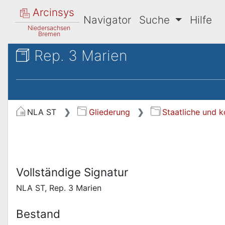
Arcinsys
Navigator
Suche
Hilfe
Niedersachsen
Bremen
Rep. 3 Marien
NLA ST
Gliederung
Staatliche und 
Vollständige Signatur
NLA ST, Rep. 3 Marien
Bestand