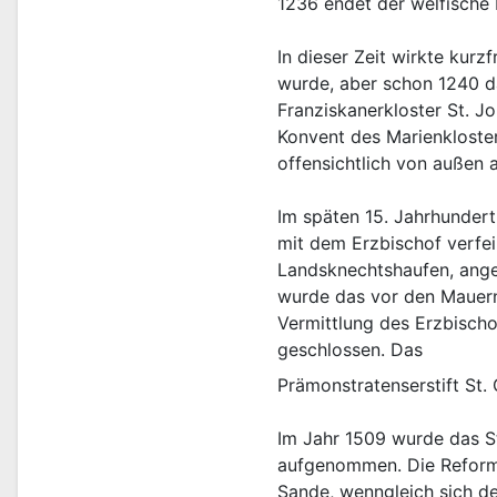
1236 endet der welfische 
In dieser Zeit wirkte kur
wurde, aber schon 1240 da
Franziskanerkloster St. Jo
Konvent des Marienkloster
offensichtlich von außen 
Im späten 15. Jahrhundert
mit dem Erzbischof verfe
Landsknechtshaufen, angeh
wurde das vor den Mauern
Vermittlung des Erzbischo
geschlossen. Das
Prämonstratenserstift St.
Im Jahr 1509 wurde das St
aufgenommen. Die Reformi
Sande, wenngleich sich der