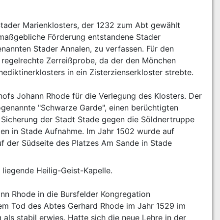
 Stader Marienklosters, der 1232 zum Abt gewählt 
 maßgebliche Förderung entstandene Stader 
genannten Stader Annalen, zu verfassen. Für den 
e regelrechte Zerreißprobe, da der den Mönchen 
ktinerklosters in ein Zisterzienserkloster strebte.
ofs Johann Rhode für die Verlegung des Klosters. Der 
genannte "Schwarze Garde", einen berüchtigten 
r Sicherung der Stadt Stade gegen die Söldnertruppe 
en in Stade Aufnahme. Im Jahr 1502 wurde auf 
uf der Südseite des Platzes Am Sande in Stade 
liegende Heilig-Geist-Kapelle.
n Rhode in die Bursfelder Kongregation 
dem Tod des Abtes Gerhard Rhode im Jahr 1529 im 
s stabil erwies. Hatte sich die neue Lehre in der 