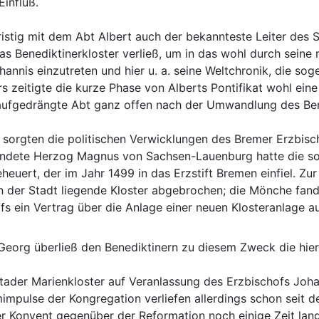
Einfluß.
zfristig mit dem Abt Albert auch der bekannteste Leiter des
s Benediktinerkloster verließ, um in das wohl durch seine
hannis einzutreten und hier u. a. seine Weltchronik, die so
s zeitigte die kurze Phase von Alberts Pontifikat wohl ein
aufgedrängte Abt ganz offen nach der Umwandlung des Benedi
 sorgten die politischen Verwicklungen des Bremer Erzbisch
indete Herzog Magnus von Sachsen-Lauenburg hatte die so
euert, der im Jahr 1499 in das Erzstift Bremen einfiel. Zu
 der Stadt liegende Kloster abgebrochen; die Mönche fand
fs ein Vertrag über die Anlage einer neuen Klosteranlage a
 Georg überließ den Benediktinern zu diesem Zweck die hier 
ader Marienkloster auf Veranlassung des Erzbischofs Johan
mpulse der Kongregation verliefen allerdings schon seit 
 Konvent gegenüber der Reformation noch einige Zeit lang al