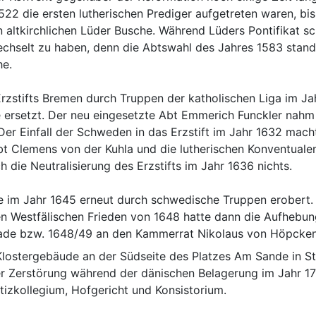
522 die ersten lutherischen Prediger aufgetreten waren, bis
 altkirchlichen Lüder Busche. Während Lüders Pontifikat sc
chselt zu haben, denn die Abtswahl des Jahres 1583 stand 
he.
rzstifts Bremen durch Truppen der katholischen Liga im Ja
ersetzt. Der neu eingesetzte Abt Emmerich Funckler nahm 
Der Einfall der Schweden in das Erzstift im Jahr 1632 macht
t Clemens von der Kuhla und die lutherischen Konventualen
 die Neutralisierung des Erzstifts im Jahr 1636 nichts.
 im Jahr 1645 erneut durch schwedische Truppen erobert. Di
 Westfälischen Frieden von 1648 hatte dann die Aufhebung 
tade bzw. 1648/49 an den Kammerrat Nikolaus von Höpcken
Klostergebäude an der Südseite des Platzes Am Sande in Sta
hrer Zerstörung während der dänischen Belagerung im Jahr 17
tizkollegium, Hofgericht und Konsistorium.