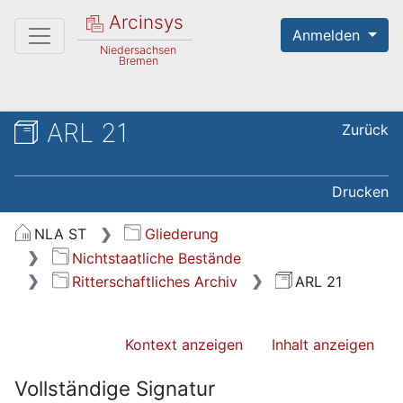
Arcinsys
Anmelden
Niedersachsen
Bremen
ARL 21
Zurück
Drucken
NLA ST
Gliederung
Nichtstaatliche Bestände
Ritterschaftliches Archiv
ARL 21
Kontext anzeigen
Inhalt anzeigen
Vollständige Signatur