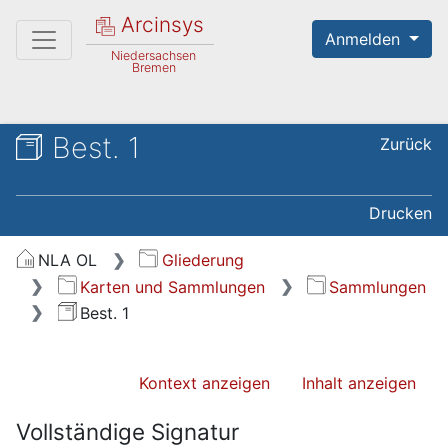
Arcinsys
Anmelden
Niedersachsen
Bremen
Best. 1
Zurück
Drucken
NLA OL
Gliederung
Karten und Sammlungen
Sammlungen
Best. 1
Kontext anzeigen
Inhalt anzeigen
Vollständige Signatur