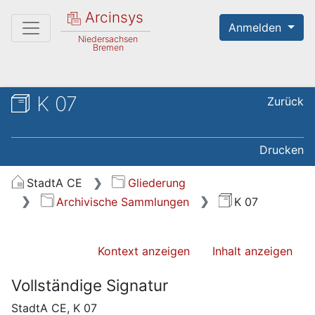
Arcinsys
Anmelden
Niedersachsen
Bremen
K 07
Zurück
Drucken
StadtA CE
Gliederung
Archivische Sammlungen
K 07
Kontext anzeigen
Inhalt anzeigen
Vollständige Signatur
StadtA CE, K 07