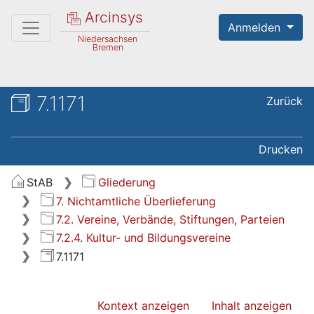
Arcinsys
Anmelden
Niedersachsen
Bremen
7.1171
Zurück
Drucken
StAB
Gliederung
7. Nichtamtliche Überlieferung
7.2. Vereine, Verbände, Stiftungen, Parteien
7.2.4. Kultur- und Bildungsvereine
7.1171
Kontext anzeigen
Inhalt anzeigen