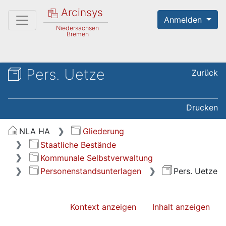
Arcinsys
Anmelden
Niedersachsen
Bremen
Pers. Uetze
Zurück
Drucken
NLA HA
Gliederung
Staatliche Bestände
Kommunale Selbstverwaltung
Personenstandsunterlagen
Pers. Uetze
Kontext anzeigen
Inhalt anzeigen