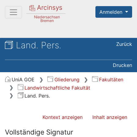
Arcinsys
Anmelden
Niedersachsen
Bremen
Land. Pers.
Zurück
Drucken
UniA GOE
Gliederung
Fakultäten
Landwirtschaftliche Fakultät
Land. Pers.
Kontext anzeigen
Inhalt anzeigen
Vollständige Signatur