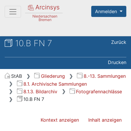
Arcinsys
Anmelden
Niedersachsen
Bremen
10.B FN 7
Zurück
Drucken
StAB
Gliederung
8.-13. Sammlungen
8.1. Archivische Sammlungen
8.1.3. Bildarchiv
Fotografennachlässe
10.B FN 7
Kontext anzeigen
Inhalt anzeigen