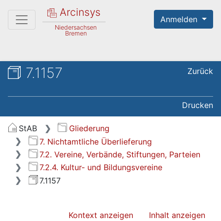
Arcinsys
Anmelden
Niedersachsen
Bremen
7.1157
Zurück
Drucken
StAB
Gliederung
7. Nichtamtliche Überlieferung
7.2. Vereine, Verbände, Stiftungen, Parteien
7.2.4. Kultur- und Bildungsvereine
7.1157
Kontext anzeigen
Inhalt anzeigen