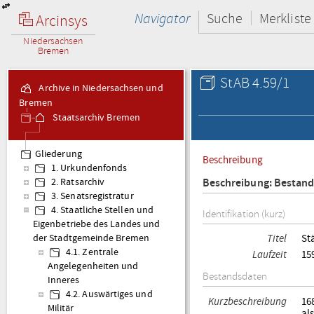
Navigator
Suche
Merkliste
Arcinsys
Niedersachsen
Bremen
StAB 4.59/1
Archive in Niedersachsen und
Bremen
Staatsarchiv Bremen
Gliederung
Beschreibung
1. Urkundenfonds
Beschreibung: Bestan
2. Ratsarchiv
3. Senatsregistratur
4. Staatliche Stellen und
Identifikation (kurz)
Eigenbetriebe des Landes und
Titel
St
der Stadtgemeinde Bremen
4.1. Zentrale
Laufzeit
15
Angelegenheiten und
Bestandsdaten
Inneres
4.2. Auswärtiges und
Kurzbeschreibung
16
Militär
al