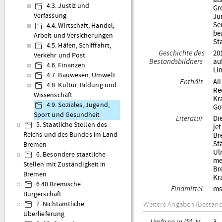
4.3. Justiz und
Gr
Verfassung
Jü
Se
4.4. Wirtschaft, Handel,
be
Arbeit und Versicherungen
St
4.5. Häfen, Schifffahrt,
Geschichte des
20
Verkehr und Post
Bestandsbildners
au
4.6. Finanzen
Li
4.7. Bauwesen, Umwelt
Enthält
Al
4.8. Kultur, Bildung und
Re
Wissenschaft
Kr
4.9. Soziales, Jugend,
Go
Sport und Gesundheit
Literatur
Di
5. Staatliche Stellen des
je
Br
Reichs und des Bundes im Land
St
Bremen
Ul
6. Besondere staatliche
me
Stellen mit Zuständigkeit in
Br
Bremen
Kr
6.40 Bremische
Findmittel
ms
Bürgerschaft
Weitere Angaben (Bestand
7. Nichtamtliche
Überlieferung
Umfang in lfd. M.
3