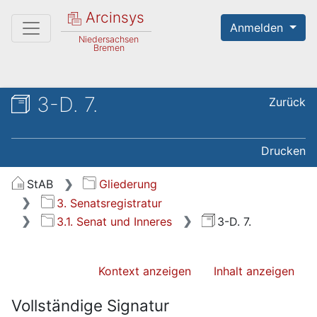
Arcinsys
Anmelden
Niedersachsen
Bremen
3-D. 7.
Zurück
Drucken
StAB
Gliederung
3. Senatsregistratur
3.1. Senat und Inneres
3-D. 7.
Kontext anzeigen
Inhalt anzeigen
Vollständige Signatur