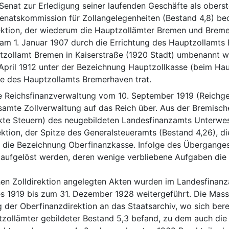
r Senat zur Erledigung seiner laufenden Geschäfte als ober
enatskommission für Zollangelegenheiten (Bestand 4,8) be
irektion, der wiederum die Hauptzollämter Bremen und Breme
am 1. Januar 1907 durch die Errichtung des Hauptzollamts 
zollamt Bremen in Kaiserstraße (1920 Stadt) umbenannt wu
pril 1912 unter der Bezeichnung Hauptzollkasse (beim Hau
sse des Hauptzollamts Bremerhaven trat.
 Reichsfinanzverwaltung vom 10. September 1919 (Reichgeset
amte Zollverwaltung auf das Reich über. Aus der Bremischen
kte Steuern) des neugebildeten Landesfinanzamts Unterwes
ktion, der Spitze des Generalsteueramts (Bestand 4,26), die
t die Bezeichnung Oberfinanzkasse. Infolge des Überganges
aufgelöst werden, deren wenige verbliebene Aufgaben die 
hen Zolldirektion angelegten Akten wurden im Landesfinan
ses 1919 bis zum 31. Dezember 1928 weitergeführt. Die Mas
 der Oberfinanzdirektion an das Staatsarchiv, wo sich berei
zollämter gebildeter Bestand 5,3 befand, zu dem auch die u