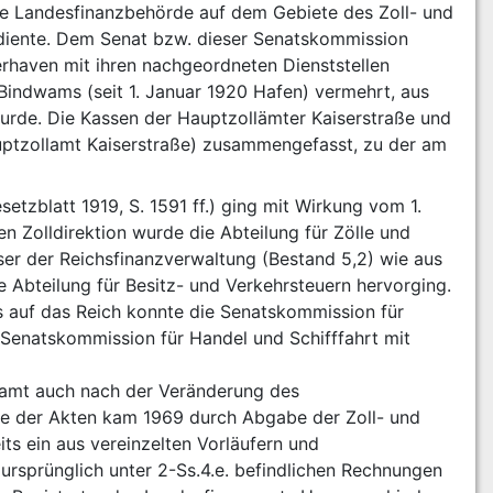
ste Landesfinanzbehörde auf dem Gebiete des Zoll- und 
diente. Dem Senat bzw. dieser Senatskommission 
rhaven mit ihren nachgeordneten Dienststellen 
Bindwams (seit 1. Januar 1920 Hafen) vermehrt, aus 
rde. Die Kassen der Hauptzollämter Kaiserstraße und 
ptzollamt Kaiserstraße) zusammengefasst, zu der am 
zblatt 1919, S. 1591 ff.) ging mit Wirkung vom 1. 
 Zolldirektion wurde die Abteilung für Zölle und 
er der Reichsfinanzverwaltung (Bestand 5,2) wie aus 
 Abteilung für Besitz- und Verkehrsteuern hervorging. 
 auf das Reich konnte die Senatskommission für 
Senatskommission für Handel und Schifffahrt mit 
zamt auch nach der Veränderung des 
se der Akten kam 1969 durch Abgabe der Zoll- und 
ts ein aus vereinzelten Vorläufern und 
rsprünglich unter 2-Ss.4.e. befindlichen Rechnungen 