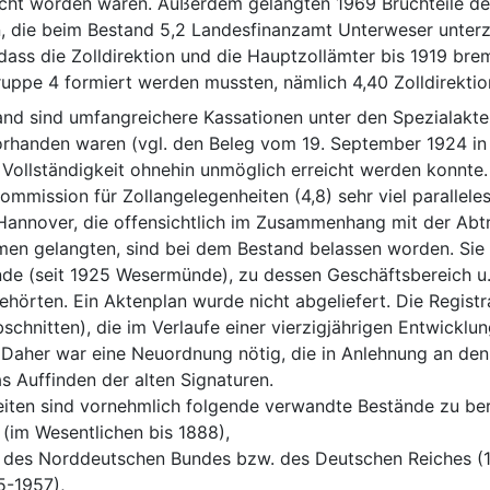
cht worden waren. Außerdem gelangten 1969 Bruchteile der
n, die beim Bestand 5,2 Landesfinanzamt Unterweser unter
ass die Zolldirektion und die Hauptzollämter bis 1919 bre
ppe 4 formiert werden mussten, nämlich 4,40 Zolldirektio
and sind umfangreichere Kassationen unter den Spezialakte
handen waren (vgl. den Beleg vom 19. September 1924 in N
 Vollständigkeit ohnehin unmöglich erreicht werden konnte. 
mmission für Zollangelegenheiten (4,8) sehr viel paralleles
 Hannover, die offensichtlich im Zusammenhang mit der Abtr
 gelangten, sind bei dem Bestand belassen worden. Sie be
e (seit 1925 Wesermünde), zu dessen Geschäftsbereich u.
örten. Ein Aktenplan wurde nicht abgeliefert. Die Registra
bschnitten), die im Verlaufe einer vierzigjährigen Entwick
 Daher war eine Neuordnung nötig, die in Anlehnung an den 
 Auffinden der alten Signaturen.
eiten sind vornehmlich folgende verwandte Bestände zu ber
lwesen (im Wesentlichen bis 1888),
.4.	Zollwesen des Norddeutschen Bundes bzw. des Deutschen Reiches
(1875-1957),