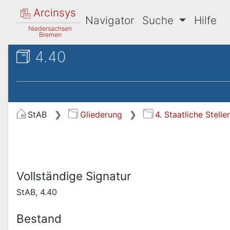
Arcinsys
Navigator
Suche
Hilfe
Niedersachsen
Bremen
4.40
StAB
Gliederung
4. Staatliche Stel
Vollständige Signatur
StAB, 4.40
Bestand