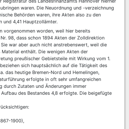
 Registratur des Landesfinanzamts Hannover hierher 
zubringen waren. Die Neuordnung und -verzeichnung 
mische Behörden waren, ihre Akten also zu den 
n und 4,41 Hauptzollämter.
n vorgenommen worden, weil hier bereits 
r. 98, dass schon 1894 Akten der Zolldirektion 
Sie war aber auch nicht anstrebenswert, weil die 
 Material enthält. Die wenigen Akten der 
etung preußischer Gebietsteile mit Wirkung vom 1. 
ziehen sich hauptsächlich auf die Tätigkeit des 
a. das heutige Bremen-Nord und Hemelingen, 
turführung erfolgte in oft sehr umfangreichen 
lung durch Zutaten und Änderungen immer 
Aufbau des Bestandes 4,8 erfolgte. Die beigefügte 
ücksichtigen:
 (1867-1900),