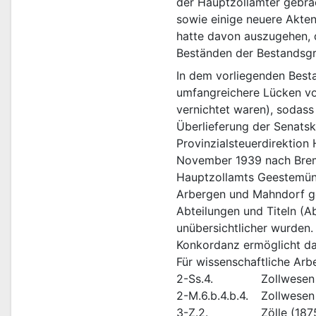
der Hauptzollämter gebra
sowie einige neuere Akte
hatte davon auszugehen, d
Beständen der Bestandsgru
In dem vorliegenden Best
umfangreichere Lücken vor
vernichtet waren), sodass
Überlieferung der Senatsko
Provinzialsteuerdirektion
November 1939 nach Bremen
Hauptzollamts Geestemünd
Arbergen und Mahndorf geh
Abteilungen und Titeln (A
unübersichtlicher wurden.
Konkordanz ermöglicht das
Für wissenschaftliche Arb
2-Ss.4.		Zol
2-M.6.b.4.b
3-Z.2.		Zölle 