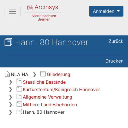
Arcinsys
Anmelden
Niedersachsen
Bremen
Hann. 80 Hannover
Zurück
Drucken
NLA HA
Gliederung
Staatliche Bestände
Kurfürstentum/Königreich Hannover
Allgemeine Verwaltung
Mittlere Landesbehörden
Hann. 80 Hannover