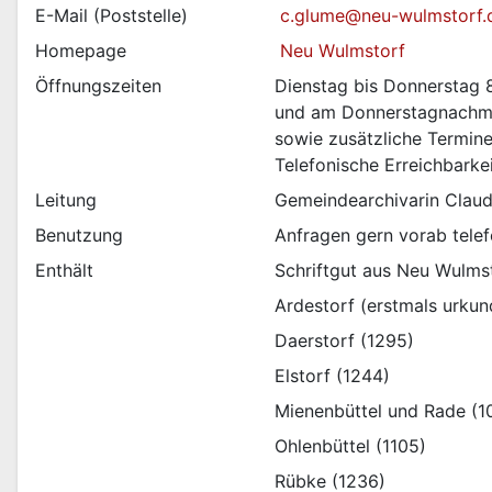
E-Mail (Poststelle)
 c.glume@neu-wulmstorf.
Homepage
 Neu Wulmstorf
Öffnungszeiten
Dienstag bis Donnerstag 8
und am Donnerstagnachmit
sowie zusätzliche Termin
Telefonische Erreichbarke
Leitung
Gemeindearchivarin Clau
Benutzung
Anfragen gern vorab telef
Enthält
Schriftgut aus Neu Wulmst
Ardestorf (erstmals urkun
Daerstorf (1295)
Elstorf (1244)
Mienenbüttel und Rade (1
Ohlenbüttel (1105)
Rübke (1236)