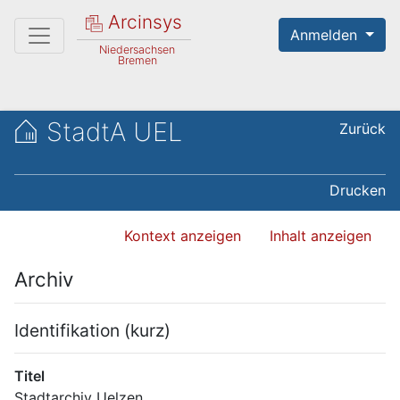
Arcinsys
Anmelden
Niedersachsen
Bremen
StadtA UEL
Zurück
Drucken
Kontext anzeigen
Inhalt anzeigen
Archiv
Identifikation (kurz)
Titel
Stadtarchiv Uelzen